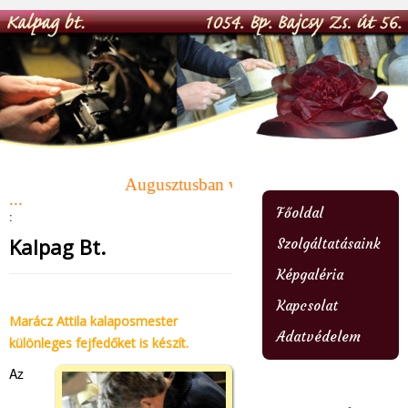
Augusztusban változó nyitvatartás ! Az üz
...
Főoldal
:
Kalpag Bt.
Szolgáltatásaink
Képgaléria
Kapcsolat
Marácz Attila kalaposmester
Adatvédelem
különleges fejfedőket is készít.
Az