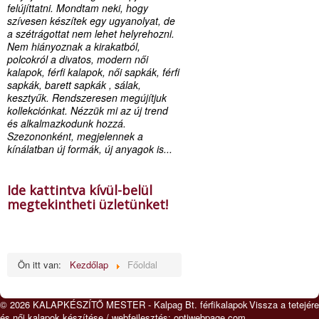
felújíttatni. Mondtam neki, hogy
szívesen készítek egy ugyanolyat, de
a szétrágottat nem lehet helyrehozni.
Nem hiányoznak a kirakatból,
polcokról a divatos, modern női
kalapok, férfi kalapok, női sapkák, férfi
sapkák, barett sapkák , sálak,
kesztyűk. Rendszeresen megújítjuk
kollekciónkat. Nézzük mi az új trend
és alkalmazkodunk hozzá.
Szezononként, megjelennek a
kínálatban új formák, új anyagok is...
Ide kattintva kívül-belül
megtekintheti üzletünket!
Ön itt van:
Kezdőlap
Főoldal
© 2026 KALAPKÉSZÍTŐ MESTER - Kalpag Bt. férfikalapok
Vissza a tetejére
és női kalapok készítése / webfejlesztés:
optiwebpage.com