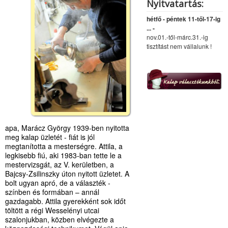
Nyitvatartás:
hétfő - péntek 11-től-17-ig
... -
nov.01.-től-márc.31.-ig
tisztítást nem vállalunk !
apa, Marácz György 1939-ben nyitotta
meg kalap üzletét - fiát is jól
megtanította a mesterségre. Attila, a
legkisebb fiú, aki 1983-ban tette le a
mestervizsgát, az V. kerületben, a
Bajcsy-Zsilinszky úton nyitott üzletet. A
bolt ugyan apró, de a választék -
színben és formában – annál
gazdagabb. Attila gyerekként sok időt
töltött a régi Wesselényi utcai
szalonjukban, közben elvégezte a