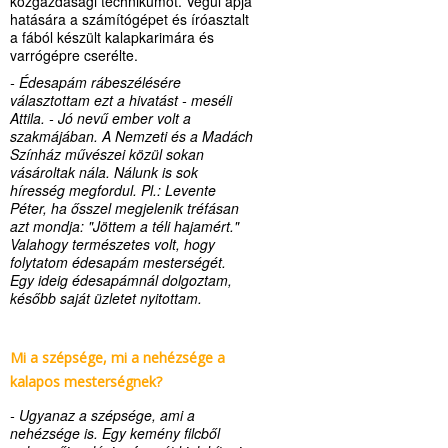
közgazdasági technikumot. Végül apja
hatására a számítógépet és íróasztalt
a fából készült kalapkarimára és
varrógépre cserélte.
- Édesapám rábeszélésére
választottam ezt a hivatást - meséli
Attila. - Jó nevű ember volt a
szakmájában. A Nemzeti és a Madách
Színház művészei közül sokan
vásároltak nála. Nálunk is sok
híresség megfordul. Pl.: Levente
Péter, ha ősszel megjelenik tréfásan
azt mondja: "Jöttem a téli hajamért."
Valahogy természetes volt, hogy
folytatom édesapám mesterségét.
Egy ideig édesapámnál dolgoztam,
később saját üzletet nyitottam.
Mi a szépsége, mi a nehézsége a
kalapos mesterségnek?
- Ugyanaz a szépsége, ami a
nehézsége is. Egy kemény filcből