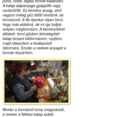
puha, nőies, légies formát kialakítani.
A kalap alapanyaga gyapjúfilc vagy
nyúlszőrfilc. Ez kemény anyag, amit
nagyon meleg gőz fölött hevítünk, és
formázunk. A filc ilyenkor olyan forró,
hogy más eldobná, de mi így tudjuk
szépen megformázni. A keményítővel
átitatott, forró gőzben felmelegített
kalap tompot előformázom, nyújtom,
majd ráfeszítem a kiválasztott
faformára. Ezután a nedves anyagot a
formán kiszárítom.
Miután a formázott tomp megszáradt,
a mester a félkész kalap szálát