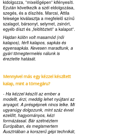
kidolgozza, ”mixelőgépen” kifényesíti.
Ezután következik a szél eldolgozása,
szegés, és a díszítés. Marcsi, Attila
felesége kiválasztja a megfelelő színű
szalagot, bársonyt, selymet, zsinórt,
egyéb díszt és „felöltözteti” a kalapot”.
Hajdan külön volt masamód (női
kalapos), férfi kalapos, sapkás és
egyensapkás. Kevesen maradtunk, a
gyári tömegtermelés nálunk is
éreztette hatását.
Mennyivel más egy kézzel készített
kalap, mint a tömegáru?
- Ha kézzel készíti az ember a
modellt, érzi, meddig lehet nyújtani az
anyagot. A présgépnek nincs lelke. Mi
ugyanúgy dolgozunk, mint száz évvel
ezelőtt, hagyományos, kézi
formázással. Bár szétnéztem
Európában, és megismertem
Ausztriában a korszerű gépi technikát,