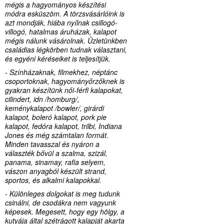
mégis a hagyományos készítési
módra esküszöm. A törzsvásárlóink is
azt mondják, hiába nyílnak csillogó-
villogó, hatalmas áruházak, kalapot
mégis nálunk vásárolnak. Üzletünkben
családias légkörben tudnak választani,
és egyéni kéréseiket is teljesítjük.
- Színházaknak, filmekhez, néptánc
csoportoknak, hagyományőrzőknek is
gyakran készítünk női-férfi kalapokat,
cilindert, idn /homburg/,
keménykalapot /bowler/, girárdi
kalapot, boleró kalapot, pork pie
kalapot, fedóra kalapot, trilbi, Indiana
Jones és még számtalan formát.
Minden tavasszal és nyáron a
választék bővül a szalma, szizál,
panama, sinamay, rafia selyem,
vászon anyagból készült strand,
sportos, és alkalmi kalapokkal.
- Különleges dolgokat is meg tudunk
csinálni, de csodákra nem vagyunk
képesek. Megesett, hogy egy hölgy, a
kutyája által szétrágott kalapját akarta