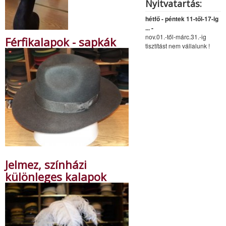
Nyitvatartás:
hétfő - péntek 11-től-17-ig
... -
nov.01.-től-márc.31.-ig
Férfikalapok - sapkák
tisztítást nem vállalunk !
Jelmez, színházi
különleges kalapok