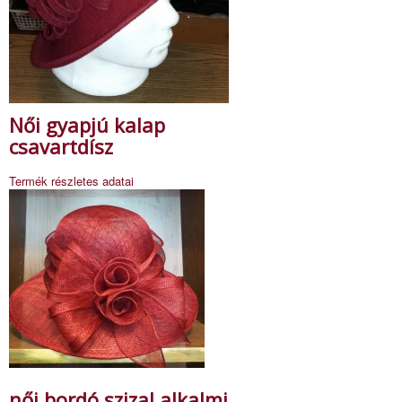
Női gyapjú kalap
csavartdísz
Termék részletes adatai
női bordó szizal alkalmi