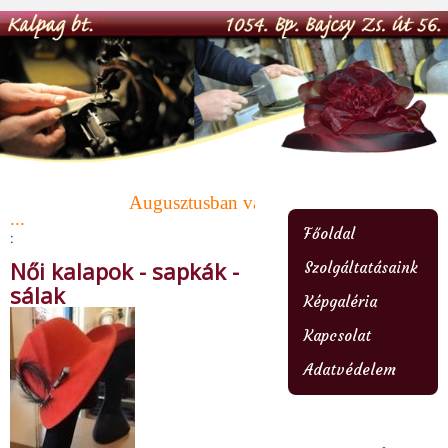
Augusztusban változó nyitvatartás ! Az üzle
...
Főoldal
:
Női kalapok - sapkák -
Szolgáltatásaink
sálak
Képgaléria
Kapcsolat
Adatvédelem