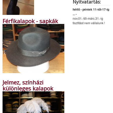
Nyitvatartás:
hétfő - péntek 11-től-17-ig
... -
nov.01.-től-márc.31.-ig
Férfikalapok - sapkák
tisztítást nem vállalunk !
Jelmez, színházi
különleges kalapok