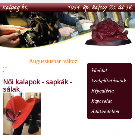
Augusztusban változó nyitvatartás ! Az üzlet felke
...
Főoldal
:
Női kalapok - sapkák -
Szolgáltatásaink
sálak
Képgaléria
Kapcsolat
Adatvédelem