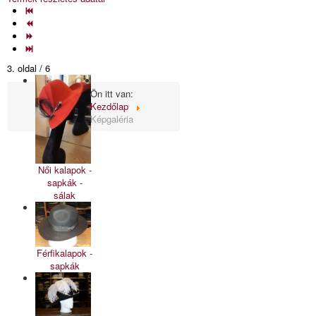
3. oldal / 6
Ön itt van:
Kezdőlap
Képgaléria
Női kalapok -
sapkák -
sálak
Férfikalapok -
sapkák