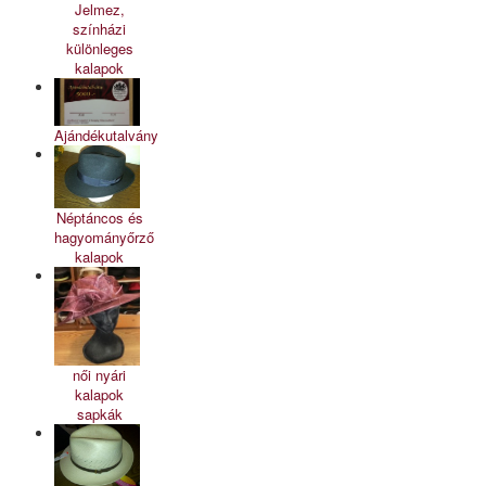
Jelmez,
színházi
különleges
kalapok
Ajándékutalvány
Néptáncos és
hagyományőrző
kalapok
női nyári
kalapok
sapkák