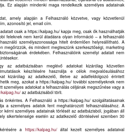
rtja. Ez alapján mindenki maga rendelkezik személyes adatainak
at, amely alapján a Felhasználó közvetve, vagy közvetlenül
ím, azonosító jel, email cím.
adatait csak a https://kalpag.hu/ kapja meg, csak ők használhatják
ábbi feleknek nem kerül átadásra olyan információ – a felhasználó
lhasználó személyazonossága hitelt érdemlően helyreállítható. A
en megőrizzük, és mindent megteszünk szerkesztőségi, marketing
k biztonságának érdekében. Felhasználóink személyi adatait nem
intésekor.
ogy az adatbázisában meglévő adatokat kizárólag közvetlen
i kimutatások készítésére használja e célok megvalósulásához
at kizárólag az adatkezelő, illetve az adatfeldolgozó érintett
rhetik meg, azokat a https://kalpag.hu/ további személyeknek nem
ott személyes adatokat a felhasználás céljának megszűnése vagy a
//kalpag.hu/
az adatbázisából törli.
tás önkéntes. A Felhasználó a https://kalpag.hu/ szolgáltatásainak
adja a személyes adatok fent meghatározott felhasználásához. A
r kérni személyes adatainak törlését az adatbázisból, jogában áll
amely sikertelensége esetén az adatkezelő döntésével szemben 30
 kérésére a
https://kalpag.hu/
által kezelt személyes adataival