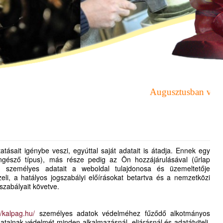
Augusztusban változó n
atásait igénybe veszi, egyúttal saját adatait is átadja. Ennek egy
ngésző típus), más része pedig az Ön hozzájárulásával (űrlap
n személyes adatait a weboldal tulajdonosa és üzemeltetője
eli, a hatályos jogszabályi előírásokat betartva és a nemzetközi
szabályait követve.
//kalpag.hu/
személyes adatok védelméhez fűződő alkotmányos
atainak védelmét minden alkalmazásnál, eljárásnál és adatátviteli,