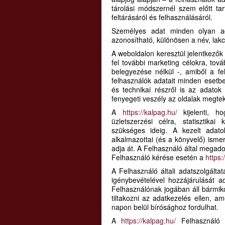
tárolási módszernél szem előtt ta
feltárásáról és felhasználásáról.
Személyes adat minden olyan ad
azonosítható, különösen a név, lakc
A weboldalon keresztül jelentkezők 
fel további marketing célokra, tov
belegyezése nélkül -, amiből a fe
felhasználók adatait minden esetb
és technikai részről is az adato
fenyegeti veszély az oldalak megtek
A
https://kalpag.hu/
kijelenti, h
üzletszerzési célra, statisztika
szükséges ideig. A kezelt adatok
alkalmazottai (és a könyvelő) isme
adja át. A Felhasználó által megad
Felhasználó kérése esetén a
https:
A Felhasználó általi adatszolgálta
igénybevételével hozzájárulását 
Felhasználónak jogában áll bármiko
tiltakozni az adatkezelés ellen, 
napon belül bírósághoz fordulhat.
A
https://kalpag.hu/
Felhasználó