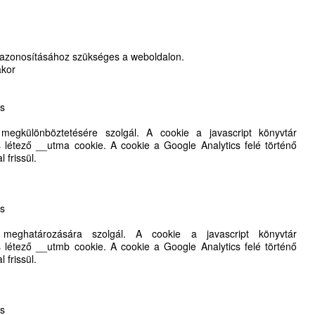
 azonosításához szükséges a weboldalon.
akor
cs
egkülönböztetésére szolgál. A cookie a javascript könyvtár
s létező __utma cookie. A cookie a Google Analytics felé történő
 frissül.
cs
meghatározására szolgál. A cookie a javascript könyvtár
s létező __utmb cookie. A cookie a Google Analytics felé történő
 frissül.
cs