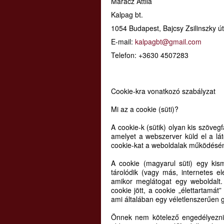
Marácz Attila
Kalpag bt.
1054 Budapest, Bajcsy Zsilinszky ú
E-mail:
kalpagbt@gmail.com
Telefon: +3630 4507283
Cookie-kra vonatkozó szabályzat
Mi az a cookie (süti)?
A cookie-k (sütik) olyan kis szöveg
amelyet a webszerver küld el a lá
cookie-kat a weboldalak működésén
A cookie (magyarul süti) egy kis
tárolódik (vagy más, internetes el
amikor meglátogat egy weboldalt.
cookie jött, a cookie „élettartamá
ami általában egy véletlenszerűen 
Önnek nem kötelező engedélyezni a