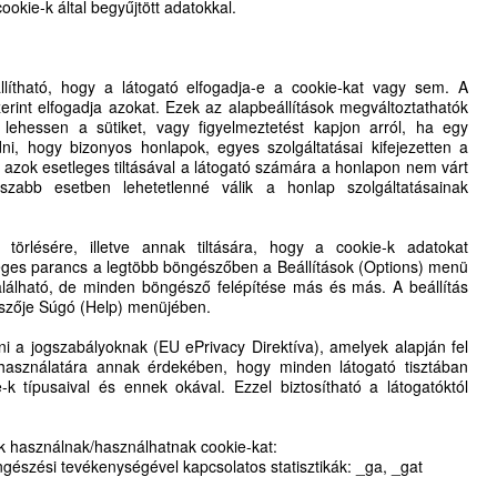
cookie-k által begyűjtött adatokkal.
ítható, hogy a látogató elfogadja-e a cookie-kat vagy sem. A
erint elfogadja azokat. Ezek az alapbeállítások megváltoztathatók
lehessen a sütiket, vagy figyelmeztetést kapjon arról, ha egy
dni, hogy bizonyos honlapok, egyes szolgáltatásai kifejezetten a
y azok esetleges tiltásával a látogató számára a honlapon nem várt
szabb esetben lehetetlenné válik a honlap szolgáltatásainak
törlésére, illetve annak tiltására, hogy a cookie-k adatokat
ges parancs a legtöbb böngészőben a Beállítások (Options) menü
lálható, de minden böngésző felépítése más és más. A beállítás
szője Súgó (Help) menüjében.
enni a jogszabályoknak (EU ePrivacy Direktíva), amelyek alapján fel
k használatára annak érdekében, hogy minden látogató tisztában
-k típusaival és ennek okával. Ezzel biztosítható a látogatóktól
k használnak/használhatnak cookie-kat:
ngészési tevékenységével kapcsolatos statisztikák: _ga, _gat