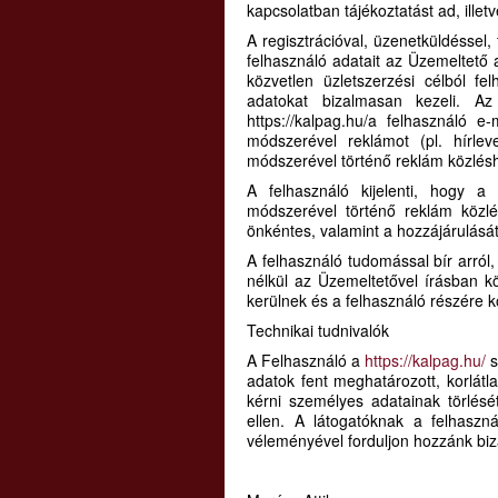
kapcsolatban tájékoztatást ad, ille
A regisztrációval, üzenetküldéssel,
felhasználó adatait az Üzemeltető 
közvetlen üzletszerzési célból f
adatokat bizalmasan kezeli. Az
https://kalpag.hu/a felhasználó e
módszerével reklámot (pl. hírlev
módszerével történő reklám közléshe
A felhasználó kijelenti, hogy a 
módszerével történő reklám közlé
önkéntes, valamint a hozzájárulását
A felhasználó tudomással bír arról,
nélkül az Üzemeltetővel írásban kö
kerülnek és a felhasználó részére
Technikai tudnivalók
A Felhasználó a
https://kalpag.hu/
s
adatok fent meghatározott, korlátl
kérni személyes adatainak törlését
ellen. A látogatóknak a felhasznál
véleményével forduljon hozzánk bi