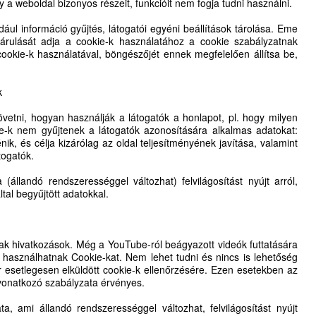
 a weboldal bizonyos részeit, funkcióit nem fogja tudni használni.
ldául információ gyűjtés, látogatói egyéni beállítások tárolása. Eme
árulását adja a cookie-k használatához a cookie szabályzatnak
ookie-k használatával, böngészőjét ennek megfelelően állítsa be,
k
vetni, hogyan használják a látogatók a honlapot, pl. hogy milyen
ie-k nem gyűjtenek a látogatók azonosítására alkalmas adatokat:
nik, és célja kizárólag az oldal teljesítményének javítása, valamint
togatók.
(állandó rendszerességgel változhat) felvilágosítást nyújt arról,
tal begyűjtött adatokkal.
ak hivatkozások. Még a YouTube-ról beágyazott videók futtatására
használhatnak Cookie-kat. Nem lehet tudni és nincs is lehetőség
or esetlegesen elküldött cookie-k ellenőrzésére. Ezen esetekben az
 vonatkozó szabályzata érvényes.
a, ami állandó rendszerességgel változhat, felvilágosítást nyújt